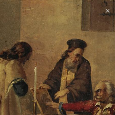
EΠANACYΣΤΑΣΗ ΄21: Η ΨΗΦΙΑΚΗ ΕΚΘΕΣΗ
×