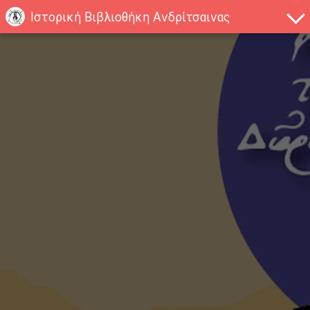
Ιστορική Βιβλιοθήκη Ανδρίτσαινας
Ιστορική Βιβλιοθήκη
Ανδρίτσαινας
Η διαδρομή για την Ιστορική Βιβλιοθήκη της
Ανδρίτσαινας, παρουσιάζει μέσα από επιλεγμένα
αντικείμενα τους ανθρώπους που με το όραμα
τους και τη βαθιά αγάπη για την ιδιαίτερη
πατρίδα τους ευεργέτησαν την ευρύτερη
περιοχή της Πελοποννήσου δημιουργώντας
έναν πολύτιμο φάρο πολιτισμού για τους
κατοίκους αλλά και τους σημερινούς
επισκέπτες.
12
50
22862